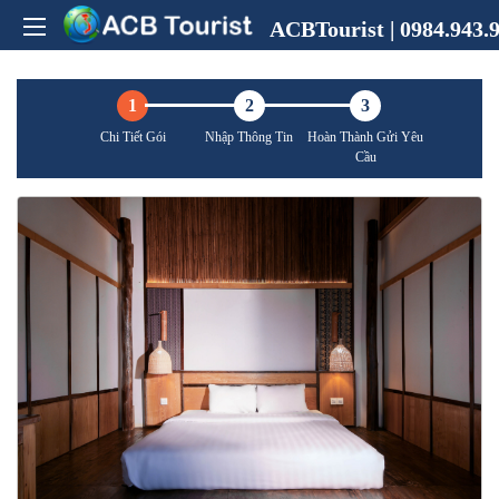
ACBTourist | 0984.943.9
1
2
3
Chi Tiết Gói
Nhập Thông Tin
Hoàn Thành Gửi Yêu
Cầu