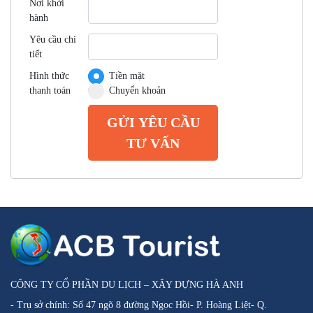
Nơi khởi
hành
Yêu cầu chi
tiết
Hình thức
Tiền mặt
thanh toán
Chuyển khoản
GỬI YÊU CẦU
TƯ VẤN
CÔNG TY CỔ PHẦN DU LỊCH – XÂY DỰNG HÀ ANH
- Trụ sở chính: Số 47 ngõ 8 đường Ngọc Hồi- P. Hoàng Liệt- Q.