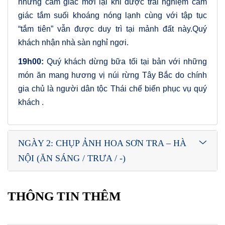
những cảm giác mới lại khi được trải nghiệm cảm
giác tắm suối khoáng nóng lạnh cùng với tập tục
“tắm tiên” vẫn được duy trì tại mảnh đất này.Quý
khách nhận nhà sàn nghỉ ngơi.
19h00:
Quý khách dừng bữa tối tại bản với những
món ăn mang hương vị núi rừng Tây Bắc do chính
gia chủ là người dân tộc Thái chế biến phục vụ quý
khách .
NGÀY 2: CHỤP ẢNH HOA SƠN TRA – HÀ
NỘI (ĂN SÁNG / TRƯA / -)
THÔNG TIN THÊM