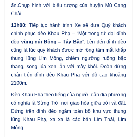
ẩn.Chụp hình với biểu tượng của huyện Mù Cang
Chải.
13h00:
Tiếp tục hành trình Xe sẽ đưa Quý khách
chinh phục đèo Khau Phạ – “Một trong tứ đại đỉnh
đèo
vùng núi Đông – Tây Bắc
”. Lên đến đỉnh đèo
cũng là lúc quý khách được mở rộng tầm mắt khắp
thung lũng Lìm Mông, chiêm ngưỡng ruộng bậc
thang, song lúa xen lẫn với mây khói. Đoàn dừng
chân trên đỉnh đèo Khau Phạ với độ cao khoảng
2100m.
Đèo Khau Phạ theo tiếng của người dân địa phương
có nghĩa là Sừng Trời nơi giao hòa giữa trời và đất.
Đứng trên đỉnh đèo ngắm toàn bộ khu vực thung
lũng Khau Phạ, xa xa là các bản Lìm Thái, Lìm
Mông.