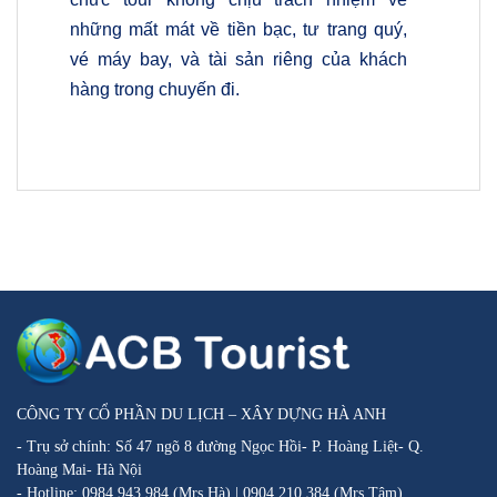
những mất mát về tiền bạc, tư trang quý,
vé máy bay, và tài sản riêng của khách
hàng trong chuyến đi.
CÔNG TY CỔ PHẦN DU LỊCH – XÂY DỰNG HÀ ANH
- Trụ sở chính: Số 47 ngõ 8 đường Ngọc Hồi- P. Hoàng Liệt- Q.
Hoàng Mai- Hà Nội
- Hotline: 0984.943.984 (Mrs.Hà) | 0904.210.384 (Mrs.Tâm)