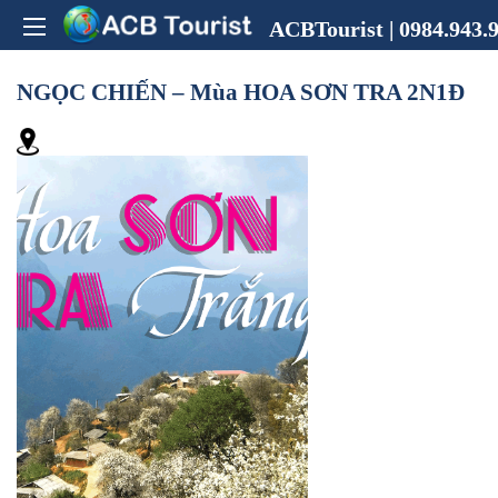
ACBTourist | 0984.943.9
NGỌC CHIẾN – Mùa HOA SƠN TRA 2N1Đ