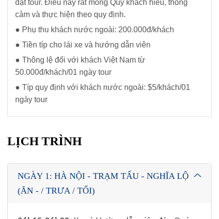
đặt tour. Điều này rất mong Quý khách hiểu, thông
cảm và thực hiện theo quy định.
● Phụ thu khách nước ngoài: 200.000đ/khách
● Tiền típ cho lái xe và hướng dẫn viên
● Thông lệ đối với khách Việt Nam từ
50.000đ/khách/01 ngày tour
● Típ quy định với khách nước ngoài: $5/khách/01
ngày tour
LỊCH TRÌNH
NGÀY 1: HÀ NỘI - TRẠM TẤU - NGHĨA LỘ
(ĂN - / TRƯA / TỐI)