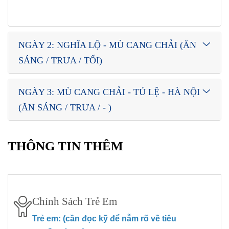
NGÀY 2: NGHĨA LỘ - MÙ CANG CHẢI (ĂN
SÁNG / TRƯA / TỐI)
NGÀY 3: MÙ CANG CHẢI - TÚ LỆ - HÀ NỘI
(ĂN SÁNG / TRƯA / - )
THÔNG TIN THÊM
Chính Sách Trẻ Em
Trẻ em: (cần đọc kỹ để nẵm rõ về tiêu