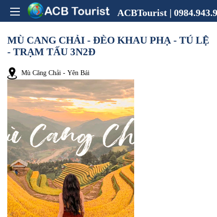
ACBTourist | 0984.943.9
MÙ CANG CHẢI - ĐÈO KHAU PHẠ - TÚ LỆ
- TRẠM TẤU 3N2Đ
Mù Căng Chải - Yên Bái