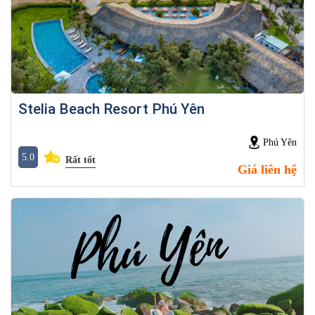
Stelia Beach Resort Phú Yên
Phú Yên
5.0
Rất tốt
Giá liên hệ