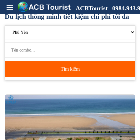
ACBTourist | 0984.943.9
Du lịch thông minh tiết kiệm chi phí tối đa
Tìm kiếm