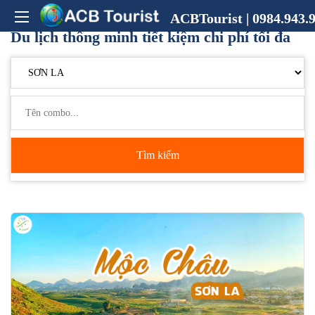
ACBTourist | 0984.943.9
Du lịch thông minh tiết kiệm chi phí tối đa
Tìm kiếm