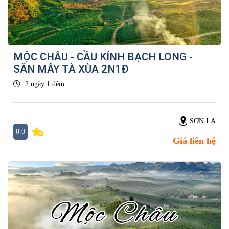
MỘC CHÂU - CẦU KÍNH BẠCH LONG -
SĂN MÂY TÀ XÙA 2N1Đ
2 ngày 1 đêm
SƠN LA
0.0
Giá liên hệ