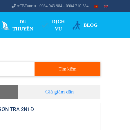
ACBTourist | 0984.943.984 - 0904.210.384
DU
DỊCH
BLOG
THUYỀN
VỤ
Tìm kiếm
Giá giảm dần
SƠN TRA 2N1Đ