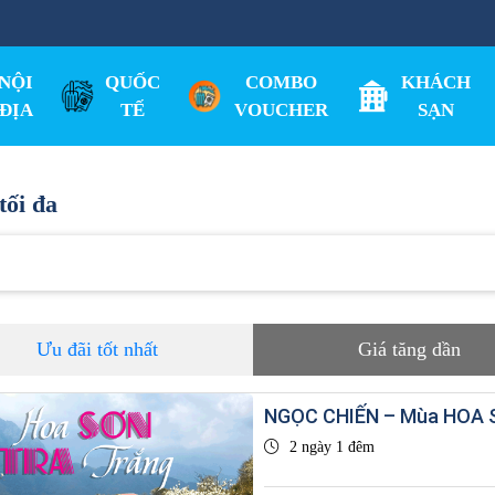
NỘI
QUỐC
COMBO
KHÁCH
ĐỊA
TẾ
VOUCHER
SẠN
tối đa
Ưu đãi tốt nhất
Giá tăng dần
NGỌC CHIẾN – Mùa HOA 
2 ngày 1 đêm