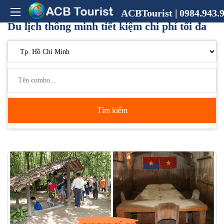
ACBTourist | 0984.943.9
Du lịch thông minh tiết kiệm chi phí tối đa
Tìm kiếm