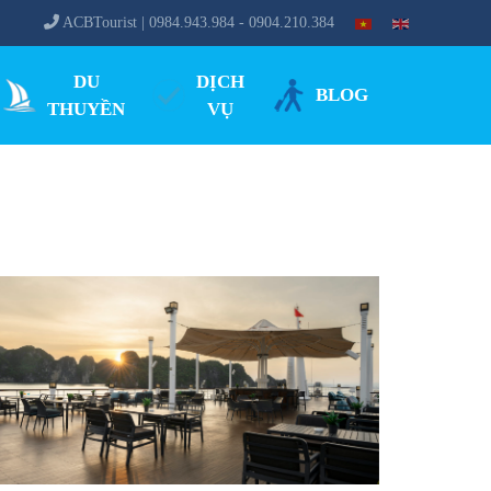
ACBTourist | 0984.943.984 - 0904.210.384
DU
DỊCH
BLOG
THUYỀN
VỤ