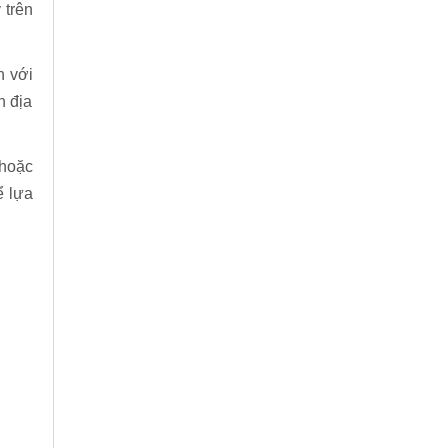
 trên
h với
n địa
 hoặc
ể lựa