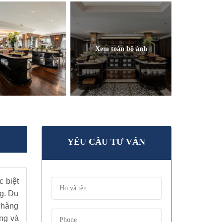
Xem toàn bộ ảnh
YÊU CẦU TƯ VẤN
 biệt
g. Du
 hàng
ạng và