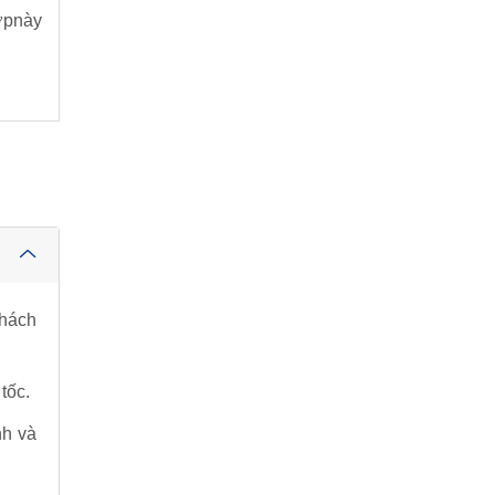
ợpnày
khách
tốc.
nh và