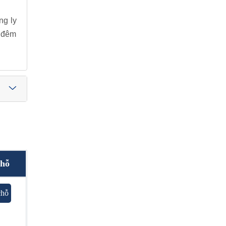
ng ly
c đêm
chỗ
chỗ