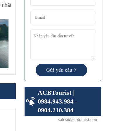
p nhất
Gửi yêu cầu
ACBTourist |
0984.943.984 -
0904.210.384
sales@acbtourist.com