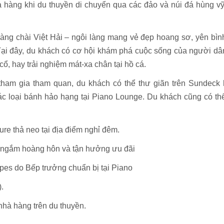
 hàng khi du thuyền di chuyển qua các đảo và núi đá hùng vỹ
àng chài Việt Hải – ngôi làng mang vẻ đẹp hoang sơ, yên bìn
 Tại đây, du khách có cơ hội khám phá cuộc sống của người dâ
ổ, hay trải nghiệm mát-xa chân tại hồ cá.
ham gia tham quan, du khách có thể thư giãn trên Sundeck
các loại bánh hảo hạng tại Piano Lounge. Du khách cũng có th
e thả neo tại địa điểm nghỉ đêm.
y ngắm hoàng hôn và tận hưởng ưu đãi
es do Bếp trưởng chuẩn bị tại Piano
.
hà hàng trên du thuyền.