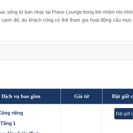
ạc sống từ ban nhạc tại Piano Lounge trong khi nhâm nhi nhữ
ên cạnh đó, du khách cũng có thể tham gia hoạt động câu mự
Dịch vụ bao gồm
Giá từ
Đặt giữ 
Công riêng
Đặt giữ 
í: Tầng 1