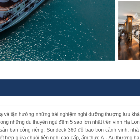
ạ và tận hưởng những trải nghiệm nghỉ dưỡng thượng lưu khác
rong những du thuyền ngủ đêm 5 sao lớn nhất trên vịnh Hạ Lon
/sân ban công riêng, Sundeck 360 độ bao trọn cảnh vịnh, nhà
kết hợp giữa chuỗi tiện nghi cao cấp, ẩm thực Á - Âu thượng h