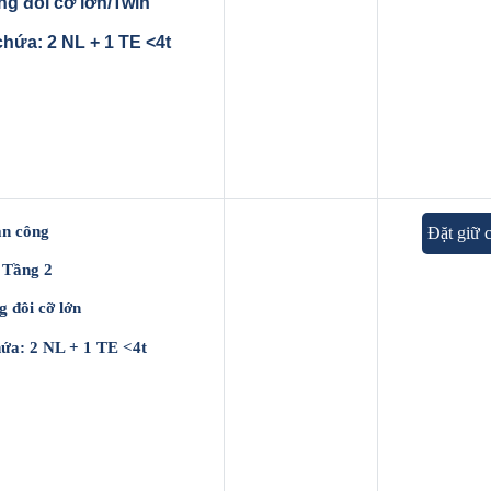
ng đôi cỡ lớn/Twin
chứa: 2 NL + 1 TE <4t
an công
Đặt giữ 
: Tầng 2
g đôi cỡ lớn
hứa: 2 NL + 1 TE <4t