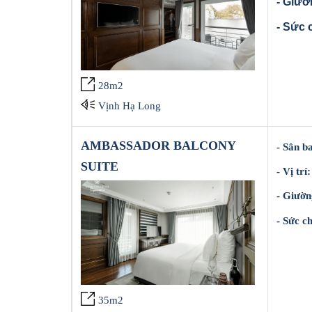
- Giườ
- Sức 
28m2
Vịnh Hạ Long
AMBASSADOR BALCONY
- Sân b
SUITE
- Vị trí
- Giườn
- Sức c
35m2