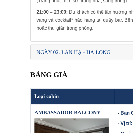
(Trang phục: lịch sự, trang nhã, sang trọng)
21:00 – 23:00:
Du khách có thể tận hưởng nh
vang và cocktail* hảo hạng tại quầy bar. B
hoặc thư giãn trong phòng.
NGÀY 02: LAN HẠ - HẠ LONG
BẢNG GIÁ
Loại cabin
AMBASSADOR BALCONY
- Ban 
- Vị tr