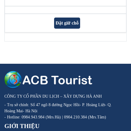
Đặt giữ chỗ
CÔNG TY CỔ PHẦN DU LỊCH – XÂY DỰNG HÀ ANH
- Trụ sở chính: Số 47 ngõ 8 đường Ngọc Hồi- P. Hoàng Liệt- Q.
Hoàng Mai- Hà Nội
- Hotline: 0984.943.984 (Mrs.Hà) | 0904.210.384 (Mrs.Tâm)
GIỚI THIỆU