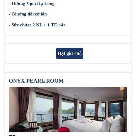
- Hướng Vịnh Hạ Long
- Giường đôi cỡ lớn
- Sức chứa: 2 NL + 1 TE <4t
Đặt giữ chỗ
ONYX PEARL ROOM