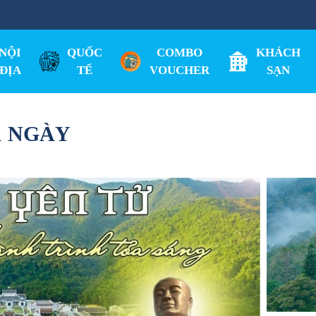
NỘI
QUỐC
COMBO
KHÁCH
ĐỊA
TẾ
VOUCHER
SẠN
1 NGÀY