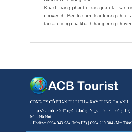
Khách hàng phải tự bảo quản tài sản ri
chuyến đi. Bên tổ chức tour không chịu tr
tài sản riêng của khách hàng trong chuyến
CÔNG TY CỔ PHẦN DU LỊCH – XÂY DỰNG HÀ ANH
- Trụ sở chính: Số 47 ngõ 8 đường Ngọc Hồi- P. Hoàng Liệ
Mai- Hà Nội
- Hotline: 0984.943.984 (Mrs.Hà) | 0904.210.384 (Mrs.Tâm