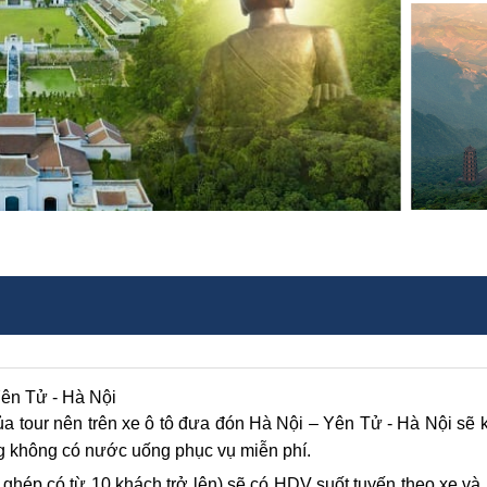
Yên Tử - Hà Nội
của tour nên trên xe ô tô đưa đón Hà Nội – Yên Tử - Hà Nội sẽ
ng không có nước uống phục vụ miễn phí.
 ghép có từ 10 khách trở lên) sẽ có HDV suốt tuyến theo xe v