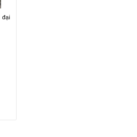
 đại
.