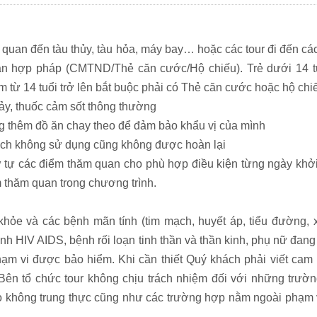
iên quan đến tàu thủy, tàu hỏa, máy bay… hoặc các tour đi đến cá
thân hợp pháp (CMTND/Thẻ căn cước/Hộ chiếu). Trẻ dưới 14 tu
em từ 14 tuổi trở lên bắt buộc phải có Thẻ căn cước hoặc hộ chi
ảy, thuốc cảm sốt thông thường
g thêm đồ ăn chay theo để đảm bảo khẩu vị của mình
hách không sử dụng cũng không được hoàn lại
ứ tự các điểm thăm quan cho phù hợp điều kiện từng ngày khở
 thăm quan trong chương trình.
khỏe và các bệnh mãn tính (tim mạch, huyết áp, tiểu đường,
h HIV AIDS, bệnh rối loạn tinh thần và thần kinh, phụ nữ đan
hạm vi được bảo hiểm. Khi cần thiết Quý khách phải viết cam 
. Bên tổ chức tour không chịu trách nhiệm đối với những trườ
o không trung thực cũng như các trường hợp nằm ngoài phạm 