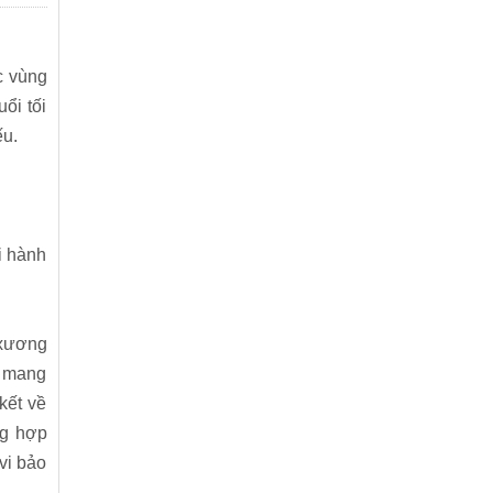
c vùng
ổi tối
ếu.
i hành
 xương
g mang
kết về
ng hợp
vi bảo