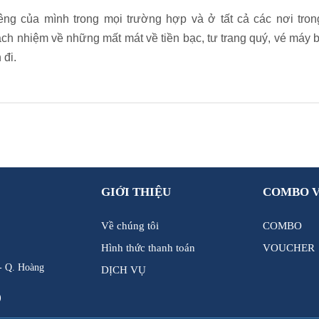
êng của mình trong mọi trường hợp và ở tất cả các nơi tron
ách nhiệm về những mất mát về tiền bạc, tư trang quý, vé máy b
 đi.
GIỚI THIỆU
COMBO 
Về chúng tôi
COMBO
Hình thức thanh toán
VOUCHER
t- Q. Hoàng
DỊCH VỤ
)