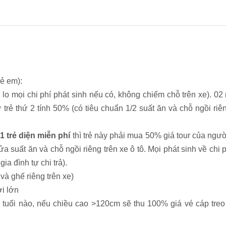
rẻ em):
ự lo mọi chi phí phát sinh nếu có, không chiếm chỗ trên xe). 02
 trẻ thứ 2 tính 50% (có tiêu chuẩn 1/2 suất ăn và chỗ ngồi riên
1 trẻ diện miễn phí
thì trẻ này phải mua 50% giá tour của ngườ
a suất ăn và chỗ ngồi riêng trên xe ô tô. Mọi phát sinh về chi 
ia đình tự chi trả).
 và ghế riêng trên xe)
ời lớn
ộ tuổi nào, nếu chiều cao >120cm sẽ thu 100% giá vé cáp treo