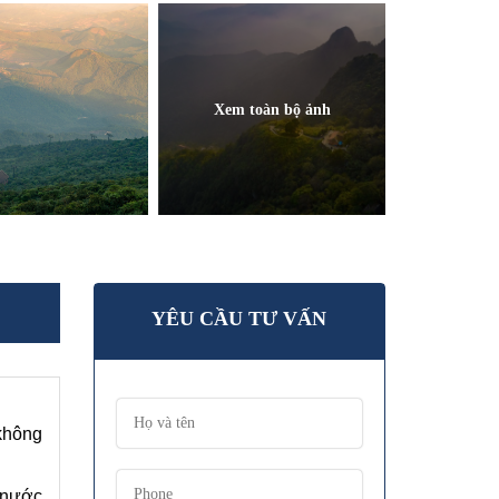
Xem toàn bộ ảnh
YÊU CẦU TƯ VẤN
 không
à nước