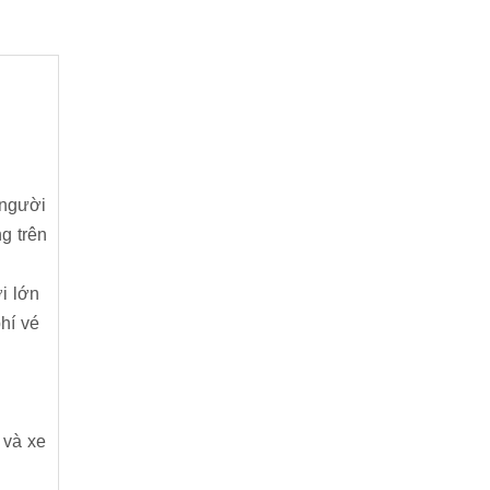
 người
g trên
i lớn
phí vé
 và xe