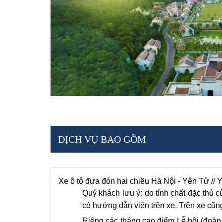
DỊCH VỤ BAO GỒM
Xe ô tô đưa đón hai chiều Hà Nội - Yên Tử // 
Quý khách lưu ý: do tính chất đặc thù 
có hướng dẫn viên trên xe. Trên xe cũ
Riêng các tháng cao điểm Lễ hội (đoàn