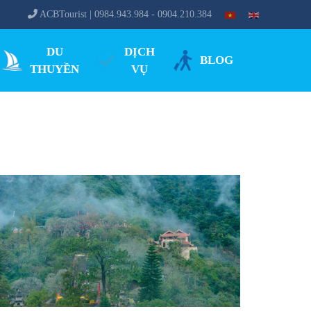
ACBTourist | 0984.943.984 - 0904.210.384
DU
DỊCH
BLOG
THUYỀN
VỤ