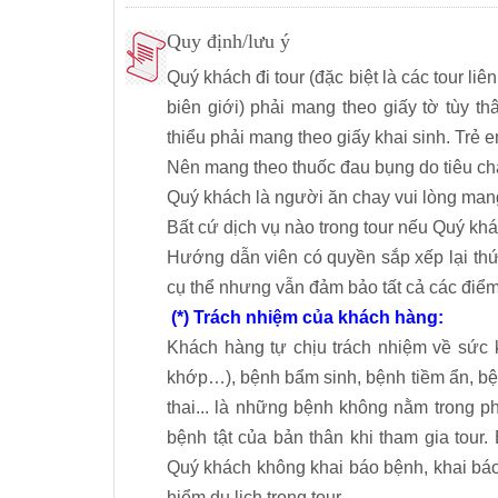
Quy định/lưu ý
Quý khách đi tour (đặc biệt là các tour l
biên giới) phải mang theo giấy tờ tùy 
thiểu phải mang theo giấy khai sinh. Trẻ 
Nên mang theo thuốc đau bụng do tiêu ch
Quý khách là người ăn chay vui lòng man
Bất cứ dịch vụ nào trong tour nếu Quý k
Hướng dẫn viên có quyền sắp xếp lại th
cụ thể nhưng vẫn đảm bảo tất cả các điểm
(*) Trách nhiệm của khách hàng:
Khách hàng tự chịu trách nhiệm về sức 
khớp…), bệnh bẩm sinh, bệnh tiềm ẩn, bện
thai... là những bệnh không nằm trong p
bệnh tật của bản thân khi tham gia tour
Quý khách không khai báo bệnh, khai bá
hiểm du lịch trong tour.