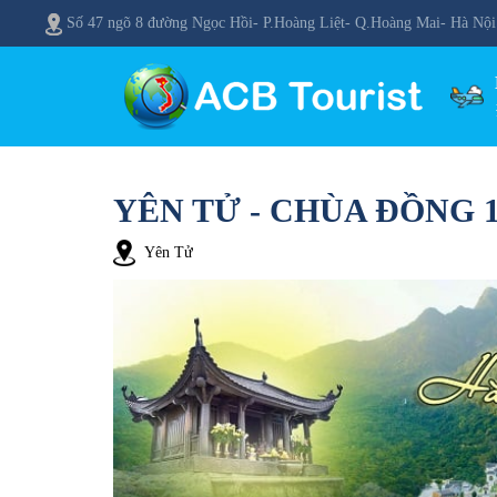
Số 47 ngõ 8 đường Ngọc Hồi- P.Hoàng Liệt- Q.Hoàng Mai- Hà Nội
YÊN TỬ - CHÙA ĐỒNG 
Yên Tử