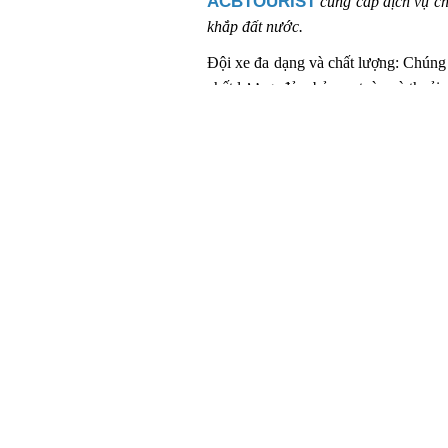
ACBTOURIST
cung cấp dịch vụ ch
khắp đất nước.
Đội xe đa dạng và chất lượng: Chúng t
chất lượng, đảm bảo an toàn và thoải 
Sự linh hoạt và tiện lợi: Chúng
tiện lợi, cho phép bạn tùy chỉn
tự do khám phá một cách linh h
Tài xế chuyên nghiệp: Đội ngũ 
cho bạn trong suốt chuyến đi. 
sự tận tâm và am hiểu về địa ph
khu vực.
Dịch vụ hỗ trợ 24/7: Chúng tôi
lòng giải đáp mọi câu hỏi và gi
tình huống.