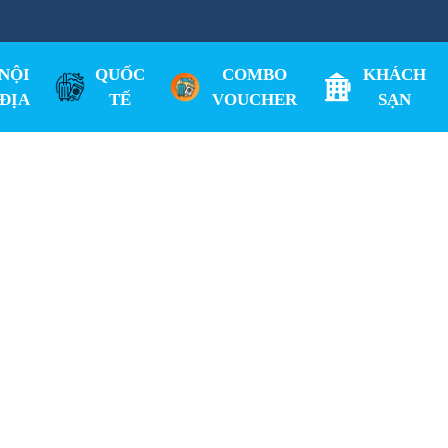
NỘI
QUỐC
COMBO
KHÁCH
ĐỊA
TẾ
VOUCHER
SẠN