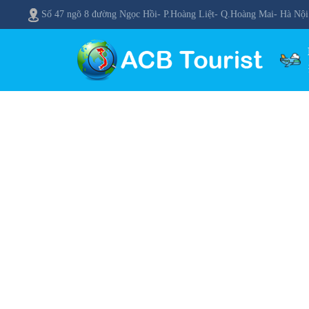
Số 47 ngõ 8 đường Ngọc Hồi- P.Hoàng Liệt- Q.Hoàng Mai- Hà Nội