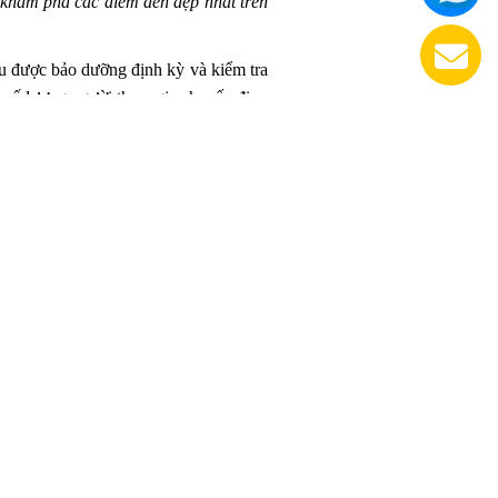
c khám phá các điểm đến đẹp nhất trên
đều được bảo dưỡng định kỳ và kiểm tra
à số lượng người tham gia chuyến đi.
ê xe du lịch của chúng tôi linh hoạt và
ngày hoặc thậm chí theo tuần, giúp bạn
o. Họ sẽ đảm bảo an toàn và thoải mái
heo lịch trình đã được thỏa thuận. Với
ơi ăn uống và hoạt động vui chơi trong
m sóc khách hàng của chúng tôi sẽ sẵn
có người sẵn sàng hỗ trợ bạn trong mọi