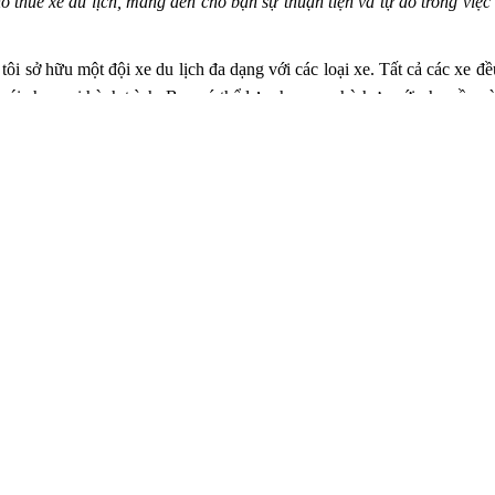
o thuê xe du lịch, mang đến cho bạn sự thuận tiện và tự do trong việ
ôi sở hữu một đội xe du lịch đa dạng với các loại xe. Tất cả các xe 
mái cho mọi hành trình. Bạn có thể lựa chọn xe phù hợp với nhu cầu v
 tôi hiểu rằng mỗi chuyến đi có yêu cầu riêng biệt. Vì vậy, dịch vụ thu
h lịch trình và thời gian thuê xe theo ý muốn. Bạn có thể thuê xe theo 
oạt và không bị ràng buộc.
tài xế của chúng tôi là những người có kinh nghiệm và chuyên môn ca
Tài xế sẽ đón bạn tại địa điểm chỉ định và đưa bạn đến mọi điểm đến t
ương, tài xế sẽ cung cấp cho bạn thông tin hữu ích về các địa danh, n
 luôn sẵn sàng hỗ trợ bạn trong suốt quá trình thuê xe. Đội ngũ chă
úp đỡ bạn trong trường hợp cần thiết. Bạn có thể yên tâm rằng sẽ luôn 