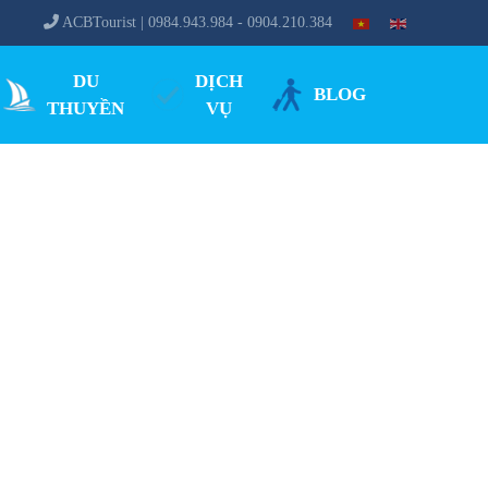
ACBTourist | 0984.943.984 - 0904.210.384
DU
DỊCH
BLOG
THUYỀN
VỤ